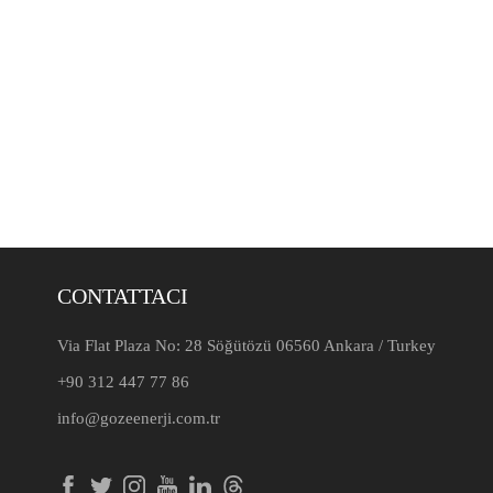
CONTATTACI
Via Flat Plaza No: 28 Söğütözü 06560 Ankara / Turkey
+90 312 447 77 86
info@gozeenerji.com.tr