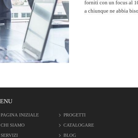
forniti con un focus al 
a chiunque ne abbia bis
ENU
PAGINA INIZIALE
PROGETTI
CHI SIAMO
CATALOGARE
SERVIZI
BLOG