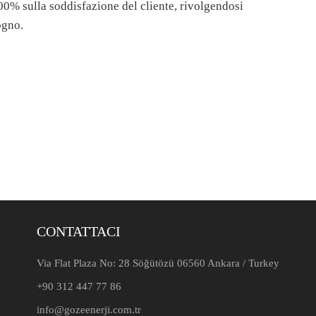
100% sulla soddisfazione del cliente, rivolgendosi
ogno.
CONTATTACI
Via Flat Plaza No: 28 Söğütözü 06560 Ankara / Turkey
+90 312 447 77 86
info@gozeenerji.com.tr