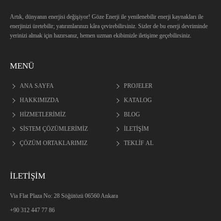
Artık, dünyanın enerjisi değişiyor! Göze Enerji ile yenilenebilir enerji kaynakları ile
enerjinizi üretebilir; yatırımlarınızı kâra çevirebilirsiniz. Sizler de bu enerji devriminde
yerinizi almak için hazırsanız, hemen uzman ekibimizle iletişime geçebilirsiniz.
MENÜ
ANA SAYFA
PROJELER
HAKKIMIZDA
KATALOG
HİZMETLERİMİZ
BLOG
SİSTEM ÇÖZÜMLERİMİZ
İLETİŞİM
ÇÖZÜM ORTAKLARIMIZ
TEKLİF AL
İLETİŞİM
Via Flat Plaza No: 28 Söğütözü 06560 Ankara
+90 312 447 77 86