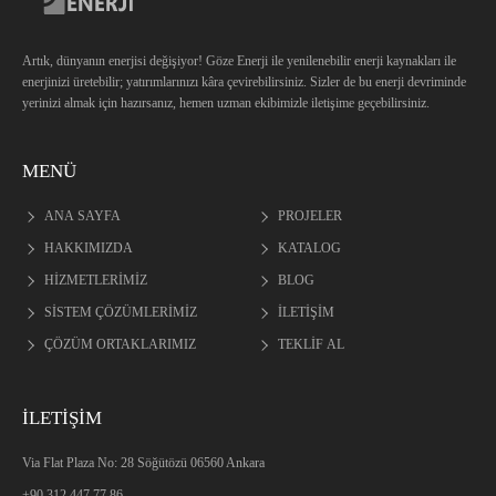
Artık, dünyanın enerjisi değişiyor! Göze Enerji ile yenilenebilir enerji kaynakları ile
enerjinizi üretebilir; yatırımlarınızı kâra çevirebilirsiniz. Sizler de bu enerji devriminde
yerinizi almak için hazırsanız, hemen uzman ekibimizle iletişime geçebilirsiniz.
MENÜ
ANA SAYFA
PROJELER
HAKKIMIZDA
KATALOG
HİZMETLERİMİZ
BLOG
SİSTEM ÇÖZÜMLERİMİZ
İLETİŞİM
ÇÖZÜM ORTAKLARIMIZ
TEKLİF AL
İLETİŞİM
Via Flat Plaza No: 28 Söğütözü 06560 Ankara
+90 312 447 77 86